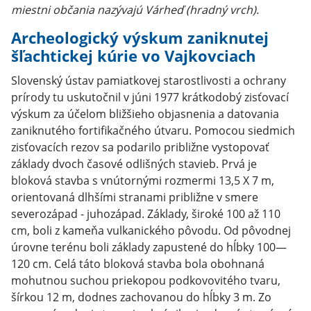
miestni občania nazývajú Várheď (hradný vrch).
Archeologický výskum zaniknutej
šľachtickej kúrie vo Vajkovciach
Slovenský ústav pamiatkovej starostlivosti a ochrany
prírody tu uskutočnil v júni 1977 krátkodobý zisťovací
výskum za účelom bližšieho objasnenia a datovania
zaniknutého fortifikačného útvaru. Pomocou siedmich
zisťovacích rezov sa podarilo približne vystopovať
základy dvoch časové odlišných stavieb. Prvá je
bloková stavba s vnútornými rozmermi 13,5 X 7 m,
orientovaná dlhšími stranami približne v smere
severozápad - juhozápad. Základy, široké 100 až 110
cm, boli z kameňa vulkanického pôvodu. Od pôvodnej
úrovne terénu boli základy zapustené do hĺbky 100—
120 cm. Celá táto bloková stavba bola obohnaná
mohutnou suchou priekopou podkovovitého tvaru,
šírkou 12 m, dodnes zachovanou do hĺbky 3 m. Zo