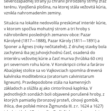
severozápadnej strany ju chránil prirodzený strmý zráz
terénu. Vyvýšená plošina, na ktorej stála vežovitá kúria,
vznikla nahromadením zeminy.
Situácia na lokalite nedovolila preskúmať interiér kúrie,
v ktorom spočíva mohutný strom a tri hroby s
náhrobníkmi posledných zemanov obce: Pazar
Károlyné (1817—1888), Pazar Károly (1811—1891) a
Sponer a Ágnes (roky nečitateľné). Z druhej stavby bola
zachytená iba jej juhovýchodnú časť, osadená do
interiéru vežovitej kúrie a časť muriva (hrúbka 60 cm)
pri severnom rohu kúrie. V Konskripcii cirkvi a farárov
Abaújskej stolice sa vo Vajkovciach spomína drevená
kalvínska modlitebnica (oratorium calvinistarum
ligneum). Pravdepodobne stála na kamenných
základoch a slúžila aj ako cintorínová kaplnka. V
jednotlivých sondách boli objavené porušené hroby, z
ktorých pamiatky (bronzový prsteň, cínový gombík,
ihlica, dve poľské mince Žigmunda III. z r. 1624 a 1627)