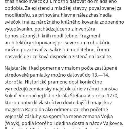
zhasínadlo sviečok a i. možno datovať do mladšieho
obdobia. Za existenciu mladšej stavby, považovanej za
modlitebňu, sa prihovára hlavne nález zhasínadla
sviečok i nález nárožného knižného kovania zdobeného
vytepávaním, pochádzajúceho z inventára
bohoslužobných kníh modlitebne. Fragment
architektúry stopovanej pri severnom rohu kúrie
možno považovať za sakristiu modlitebne, čomu
nasvedčuje i celková dispozícia zistená na lokalite.
Najstaršie, i keď pomerne v malom počte zastúpené
stredoveké pamiatky možno datovať do 13.—14.
storočia. Historické pramene dosť konkrétne
vymedzujú zemiansky majetok kúrie v rámci panstva
Sokoľ. V donačnej listine kráľa Štefana V. z roku 1270,
ktorou potvrdil vlastníctvo dovtedajších majetkov
magistra Rajnolda ako odmenu za jeho početné
vojenské zásluhy, sa spomína meno zemana Vojka
(Woyk), podlá ktorého i dedina dostala názov Vajkovce.