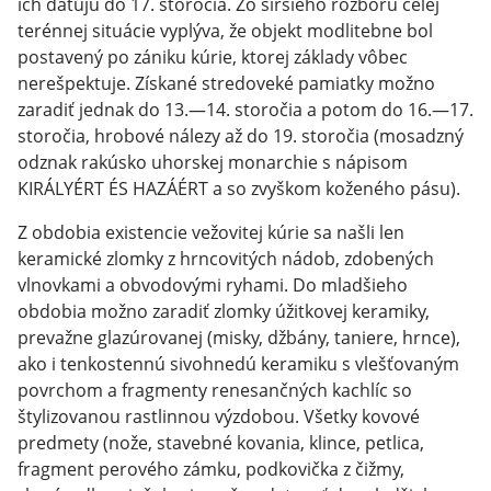
ich datujú do 17. storočia. Zo širšieho rozboru celej
terénnej situácie vyplýva, že objekt modlitebne bol
postavený po zániku kúrie, ktorej základy vôbec
nerešpektuje. Získané stredoveké pamiatky možno
zaradiť jednak do 13.—14. storočia a potom do 16.—17.
storočia, hrobové nálezy až do 19. storočia (mosadzný
odznak rakúsko uhorskej monarchie s nápisom
KIRÁLYÉRT ÉS HAZÁÉRT a so zvyškom koženého pásu).
Z obdobia existencie vežovitej kúrie sa našli len
keramické zlomky z hrncovitých nádob, zdobených
vlnovkami a obvodovými ryhami. Do mladšieho
obdobia možno zaradiť zlomky úžitkovej keramiky,
prevažne glazúrovanej (misky, džbány, taniere, hrnce),
ako i tenkostennú sivohnedú keramiku s vlešťovaným
povrchom a fragmenty renesančných kachlíc so
štylizovanou rastlinnou výzdobou. Všetky kovové
predmety (nože, stavebné kovania, klince, petlica,
fragment perového zámku, podkovička z čižmy,