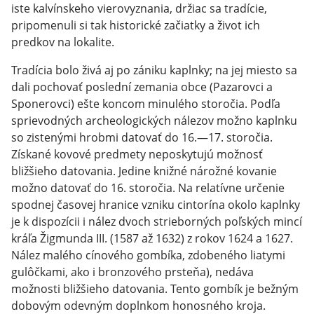
iste kalvínskeho vierovyznania, držiac sa tradície,
pripomenuli si tak historické začiatky a život ich
predkov na lokalite.
Tradícia bolo živá aj po zániku kaplnky; na jej miesto sa
dali pochovať poslední zemania obce (Pazarovci a
Sponerovci) ešte koncom minulého storočia. Podľa
sprievodných archeologických nálezov možno kaplnku
so zistenými hrobmi datovať do 16.—17. storočia.
Získané kovové predmety neposkytujú možnosť
bližšieho datovania. Jedine knižné nárožné kovanie
možno datovať do 16. storočia. Na relatívne určenie
spodnej časovej hranice vzniku cintorína okolo kaplnky
je k dispozícii i nález dvoch strieborných poľských mincí
kráľa Žigmunda III. (1587 až 1632) z rokov 1624 a 1627.
Nález malého cínového gombíka, zdobeného liatymi
gulôčkami, ako i bronzového prsteňa), nedáva
možnosti bližšieho datovania. Tento gombík je bežným
dobovým odevným doplnkom honosného kroja.