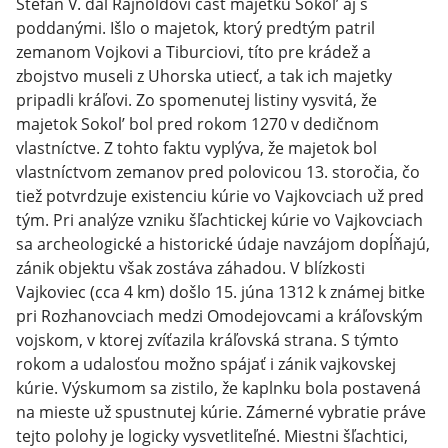
Štefan V. dal Rajnoldovi časť majetku Sokol’ aj s
poddanými. Išlo o majetok, ktorý predtým patril
zemanom Vojkovi a Tiburciovi, títo pre krádež a
zbojstvo museli z Uhorska utiecť, a tak ich majetky
pripadli kráľovi. Zo spomenutej listiny vysvitá, že
majetok Sokol’ bol pred rokom 1270 v dedičnom
vlastníctve. Z tohto faktu vyplýva, že majetok bol
vlastníctvom zemanov pred polovicou 13. storočia, čo
tiež potvrdzuje existenciu kúrie vo Vajkovciach už pred
tým. Pri analýze vzniku šľachtickej kúrie vo Vajkovciach
sa archeologické a historické údaje navzájom dopĺňajú,
zánik objektu však zostáva záhadou. V blízkosti
Vajkoviec (cca 4 km) došlo 15. júna 1312 k známej bitke
pri Rozhanovciach medzi Omodejovcami a kráľovským
vojskom, v ktorej zvíťazila kráľovská strana. S týmto
rokom a udalosťou možno spájať i zánik vajkovskej
kúrie. Výskumom sa zistilo, že kaplnku bola postavená
na mieste už spustnutej kúrie. Zámerné vybratie práve
tejto polohy je logicky vysvetliteľné. Miestni šľachtici,