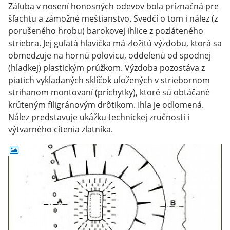
Záľuba v nosení honosných odevov bola príznačná pre
šľachtu a zámožné meštianstvo. Svedčí o tom i nález (z
porušeného hrobu) barokovej ihlice z pozláteného
striebra. Jej guľatá hlavička má zložitú výzdobu, ktorá sa
obmedzuje na hornú polovicu, oddelenú od spodnej
(hladkej) plastickým prúžkom. Výzdoba pozostáva z
piatich vykladaných sklíčok uložených v striebornom
strihanom montovaní (príchytky), ktoré sú obtáčané
krúteným filigránovým drôtikom. Ihla je odlomená.
Nález predstavuje ukážku technickej zručnosti i
výtvarného cítenia zlatníka.