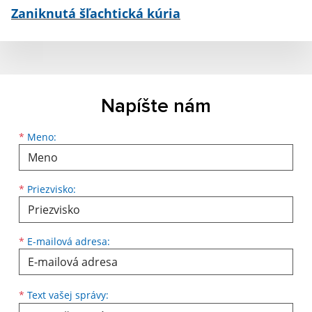
Zaniknutá šľachtická kúria
Napíšte nám
*
Meno:
*
Priezvisko:
*
E-mailová adresa:
*
Text vašej správy: