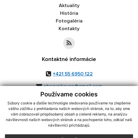
Aktuality
História
Fotogaléria
Kontakty
Kontaktné informácie
+421 55 6950 122
obecvajkovce@gmail.com
Používame cookies
Súbory cookie a ďalšie technológie sledovania používame na zlepšenie
vášho zážitku z prehliadania našich webových stránok, na to, aby sme
využite možnosť získavania aktuálnych informácií s využitím RSS
,
vám zobrazovali prispôsobený obsah a cielené reklamy, na analýzu
návštevnosti našich webových stránok a na pochopenie toho, odkiaľ naši
CMS systém (redakčný) systém ECHELON 2,
Mapa stránok
,
web portál
,
návštevníci prichádzajú.
webhosting
,
webex.digital, s.r.o.
,
domény
,
registrácia domény
,
spoločnosť webex.digital, s.r.o.
,
technický prevádzkovateľ