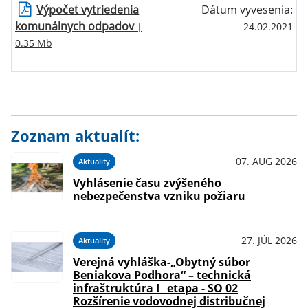
Výpočet vytriedenia
Dátum vyvesenia:
komunálnych odpadov
|
24.02.2021
0.35 Mb
Zoznam aktualít:
07. AUG 2026
Aktuality
Vyhlásenie času zvýšeného
nebezpečenstva vzniku požiaru
27. JÚL 2026
Aktuality
Verejná vyhláška-„Obytný súbor
Beniakova Podhora“ – technická
infraštruktúra I_ etapa - SO 02
Rozšírenie vodovodnej distribučnej