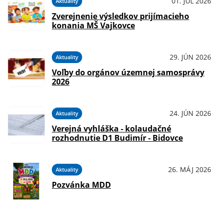
01. JÚL 2026
Aktuality
Zverejnenie výsledkov prijímacieho
konania MŠ Vajkovce
29. JÚN 2026
Aktuality
Voľby do orgánov územnej samosprávy
2026
24. JÚN 2026
Aktuality
Verejná vyhláška - kolaudačné
rozhodnutie D1 Budimír - Bidovce
26. MÁJ 2026
Aktuality
Pozvánka MDD