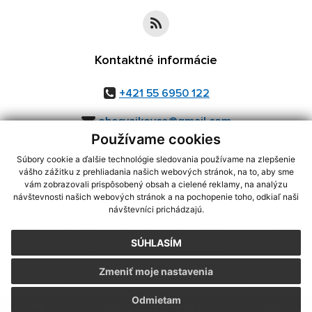
Kontaktné informácie
+421 55 6950 122
obecvajkovce@gmail.com
Používame cookies
Súbory cookie a ďalšie technológie sledovania používame na zlepšenie
vášho zážitku z prehliadania našich webových stránok, na to, aby sme
využite možnosť získavania aktuálnych informácií s využitím RSS
,
vám zobrazovali prispôsobený obsah a cielené reklamy, na analýzu
CMS systém (redakčný) systém ECHELON 2,
Mapa stránok
,
web portál
,
návštevnosti našich webových stránok a na pochopenie toho, odkiaľ naši
návštevníci prichádzajú.
webhosting
,
webex.digital, s.r.o.
,
domény
,
registrácia domény
,
spoločnosť webex.digital, s.r.o.
,
technický prevádzkovateľ
SÚHLASÍM
Posledná aktualizácia:
07.08.2026
Zmeniť moje nastavenia
Vytlačiť stránku
|
Vyhlásenie o prístupnosti
Autorské práva
|
Cookies
Odmietam