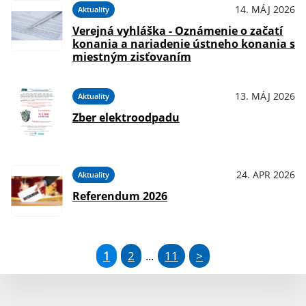
14. MÁJ 2026
Aktuality
Verejná vyhláška - Oznámenie o začatí
konania a nariadenie ústneho konania s
miestným zisťovaním
13. MÁJ 2026
Aktuality
Zber elektroodpadu
24. APR 2026
Aktuality
Referendum 2026
1
2
11
>
...