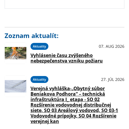
Zoznam aktualít:
07. AUG 2026
Aktuality
Vyhlásenie času zvýšeného
nebezpečenstva vzniku požiaru
27. JÚL 2026
Aktuality
Verejná vyhláška-„Obytný súbor
Beniakova Podhora“ – technická
infraštruktúra I_ etapa - SO 02
Rozšírenie vodovodnej distribučnej
siete, SO 03 Areálový vodovod, SO 03-1
Vodovodné prípojky, SO 04 Rozšírenie
verejnej kan