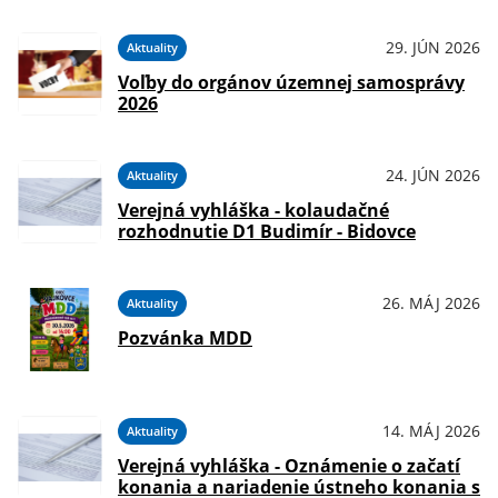
29. JÚN 2026
Aktuality
Voľby do orgánov územnej samosprávy
2026
24. JÚN 2026
Aktuality
Verejná vyhláška - kolaudačné
rozhodnutie D1 Budimír - Bidovce
26. MÁJ 2026
Aktuality
Pozvánka MDD
14. MÁJ 2026
Aktuality
Verejná vyhláška - Oznámenie o začatí
konania a nariadenie ústneho konania s