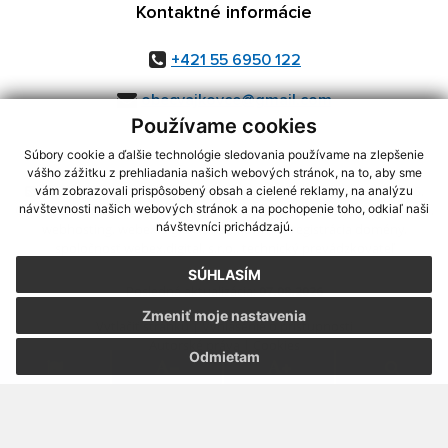
Kontaktné informácie
+421 55 6950 122
obecvajkovce@gmail.com
Používame cookies
Súbory cookie a ďalšie technológie sledovania používame na zlepšenie
vášho zážitku z prehliadania našich webových stránok, na to, aby sme
využite možnosť získavania aktuálnych informácií s využitím RSS
,
vám zobrazovali prispôsobený obsah a cielené reklamy, na analýzu
CMS systém (redakčný) systém ECHELON 2,
Mapa stránok
,
web portál
,
návštevnosti našich webových stránok a na pochopenie toho, odkiaľ naši
návštevníci prichádzajú.
webhosting
,
webex.digital, s.r.o.
,
domény
,
registrácia domény
,
spoločnosť webex.digital, s.r.o.
,
technický prevádzkovateľ
SÚHLASÍM
Posledná aktualizácia:
07.08.2026
Zmeniť moje nastavenia
Vytlačiť stránku
|
Vyhlásenie o prístupnosti
Autorské práva
|
Cookies
Odmietam
webdesign
|