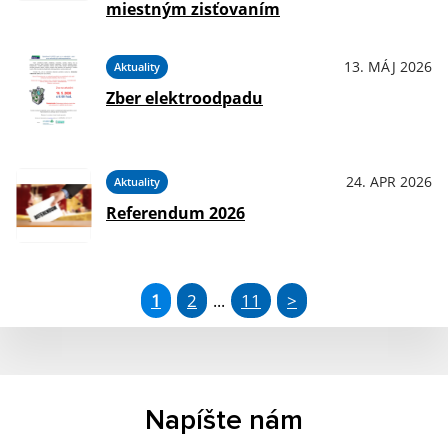
miestným zisťovaním
13. MÁJ 2026
Aktuality
Zber elektroodpadu
24. APR 2026
Aktuality
Referendum 2026
1
2
11
>
...
Napíšte nám