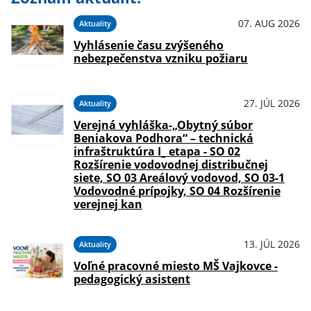
07. AUG 2026
Aktuality
Vyhlásenie času zvýšeného
nebezpečenstva vzniku požiaru
27. JÚL 2026
Aktuality
Verejná vyhláška-„Obytný súbor
Beniakova Podhora“ – technická
infraštruktúra I_ etapa - SO 02
Rozšírenie vodovodnej distribučnej
siete, SO 03 Areálový vodovod, SO 03-1
Vodovodné prípojky, SO 04 Rozšírenie
verejnej kan
13. JÚL 2026
Aktuality
Voľné pracovné miesto MŠ Vajkovce -
pedagogický asistent