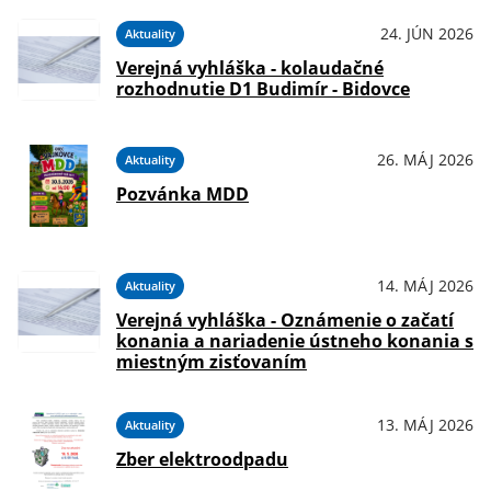
24. JÚN 2026
Aktuality
Verejná vyhláška - kolaudačné
rozhodnutie D1 Budimír - Bidovce
26. MÁJ 2026
Aktuality
Pozvánka MDD
14. MÁJ 2026
Aktuality
Verejná vyhláška - Oznámenie o začatí
konania a nariadenie ústneho konania s
miestným zisťovaním
13. MÁJ 2026
Aktuality
Zber elektroodpadu