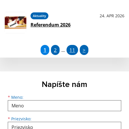
24. APR 2026
Aktuality
Referendum 2026
1
2
11
>
...
Napíšte nám
*
Meno:
*
Priezvisko: