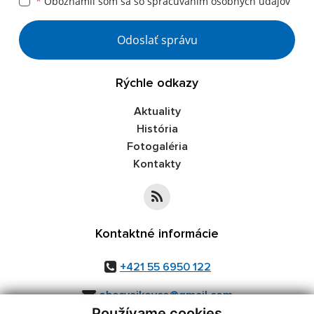
*
Oboznámil som sa so
spracúvaním osobných údajov
Odoslať správu
Rýchle odkazy
Aktuality
História
Fotogaléria
Kontakty
Kontaktné informácie
+421 55 6950 122
obecvajkovce@gmail.com
Používame cookies