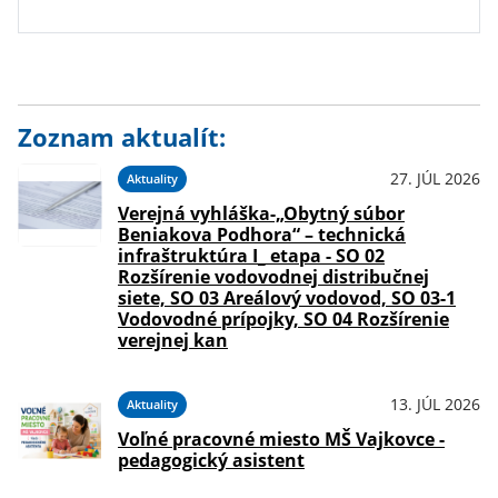
Zoznam aktualít:
27. JÚL 2026
Aktuality
Verejná vyhláška-„Obytný súbor
Beniakova Podhora“ – technická
infraštruktúra I_ etapa - SO 02
Rozšírenie vodovodnej distribučnej
siete, SO 03 Areálový vodovod, SO 03-1
Vodovodné prípojky, SO 04 Rozšírenie
verejnej kan
13. JÚL 2026
Aktuality
Voľné pracovné miesto MŠ Vajkovce -
pedagogický asistent