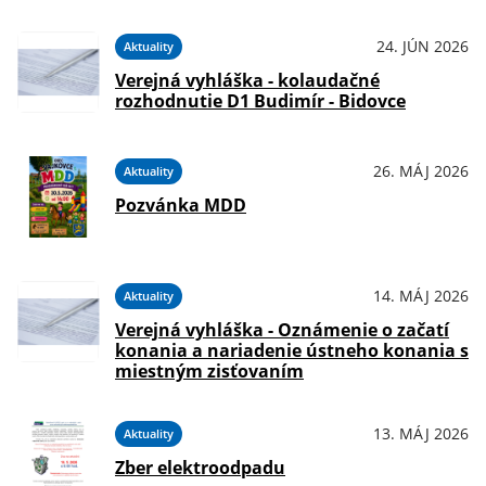
24. JÚN 2026
Aktuality
Verejná vyhláška - kolaudačné
rozhodnutie D1 Budimír - Bidovce
26. MÁJ 2026
Aktuality
Pozvánka MDD
14. MÁJ 2026
Aktuality
Verejná vyhláška - Oznámenie o začatí
konania a nariadenie ústneho konania s
miestným zisťovaním
13. MÁJ 2026
Aktuality
Zber elektroodpadu