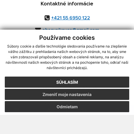
Kontaktné informácie
+421 55 6950 122
obecvajkovce@gmail.com
Používame cookies
Súbory cookie a ďalšie technológie sledovania používame na zlepšenie
vášho zážitku z prehliadania našich webových stránok, na to, aby sme
využite možnosť získavania aktuálnych informácií s využitím RSS
,
vám zobrazovali prispôsobený obsah a cielené reklamy, na analýzu
CMS systém (redakčný) systém ECHELON 2,
Mapa stránok
,
web portál
,
návštevnosti našich webových stránok a na pochopenie toho, odkiaľ naši
návštevníci prichádzajú.
webhosting
,
webex.digital, s.r.o.
,
domény
,
registrácia domény
,
spoločnosť webex.digital, s.r.o.
,
technický prevádzkovateľ
SÚHLASÍM
Posledná aktualizácia:
27.07.2026
Zmeniť moje nastavenia
Vytlačiť stránku
|
Vyhlásenie o prístupnosti
Autorské práva
|
Cookies
Odmietam
webdesign
|