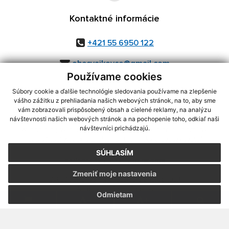
Kontaktné informácie
+421 55 6950 122
obecvajkovce@gmail.com
Používame cookies
Súbory cookie a ďalšie technológie sledovania používame na zlepšenie
vášho zážitku z prehliadania našich webových stránok, na to, aby sme
využite možnosť získavania aktuálnych informácií s využitím RSS
,
vám zobrazovali prispôsobený obsah a cielené reklamy, na analýzu
CMS systém (redakčný) systém ECHELON 2,
Mapa stránok
,
web portál
,
návštevnosti našich webových stránok a na pochopenie toho, odkiaľ naši
návštevníci prichádzajú.
webhosting
,
webex.digital, s.r.o.
,
domény
,
registrácia domény
,
spoločnosť webex.digital, s.r.o.
,
technický prevádzkovateľ
SÚHLASÍM
Posledná aktualizácia:
07.08.2026
Zmeniť moje nastavenia
Vytlačiť stránku
|
Vyhlásenie o prístupnosti
Autorské práva
|
Cookies
Odmietam
webdesign
|