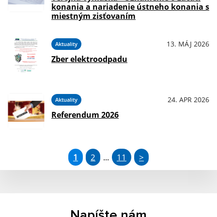
konania a nariadenie ústneho konania s
miestným zisťovaním
13. MÁJ 2026
Aktuality
Zber elektroodpadu
24. APR 2026
Aktuality
Referendum 2026
1
2
11
>
...
Napíšte nám