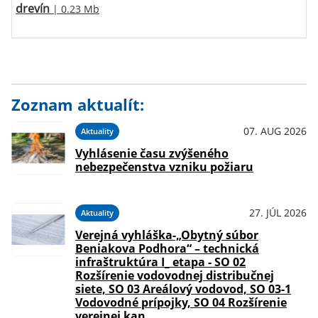
drevín
| 0.23 Mb
Zoznam aktualít:
07. AUG 2026
Aktuality
Vyhlásenie času zvýšeného
nebezpečenstva vzniku požiaru
27. JÚL 2026
Aktuality
Verejná vyhláška-„Obytný súbor
Beniakova Podhora“ – technická
infraštruktúra I_ etapa - SO 02
Rozšírenie vodovodnej distribučnej
siete, SO 03 Areálový vodovod, SO 03-1
Vodovodné prípojky, SO 04 Rozšírenie
verejnej kan