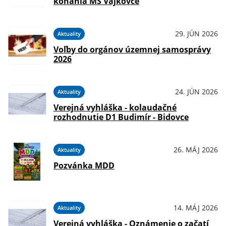
konania MŠ Vajkovce
29. JÚN 2026
Aktuality
Voľby do orgánov územnej samosprávy
2026
24. JÚN 2026
Aktuality
Verejná vyhláška - kolaudačné
rozhodnutie D1 Budimír - Bidovce
26. MÁJ 2026
Aktuality
Pozvánka MDD
14. MÁJ 2026
Aktuality
Verejná vyhláška - Oznámenie o začatí