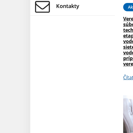
Kontakty
Ak
Ver
súb
tech
etap
vod
siet
vod
príp
vere
Číta