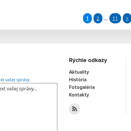
1
2
11
>
...
Rýchle odkazy
Aktuality
xt vašej správy:
História
Fotogaléria
Kontakty