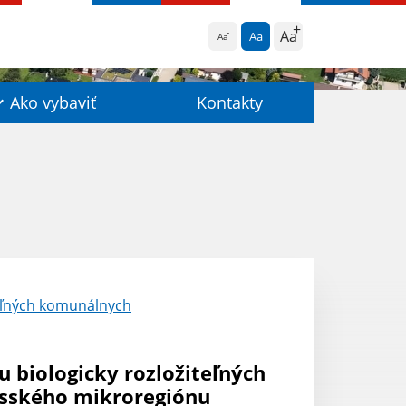
Aa
Aa
Aa
Ako vybaviť
Kontakty
teľných komunálnych
u biologicky rozložiteľných
ysského mikroregiónu