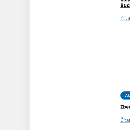
Budi
Číta
Ak
Zbe
Číta