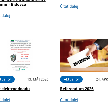
mír - Bidovce
Čítať ďalej
ť ďalej
tuality
13. MÁJ 2026
Aktuality
24. APR
r elektroodpadu
Referendum 2026
ť ďalej
Čítať ďalej