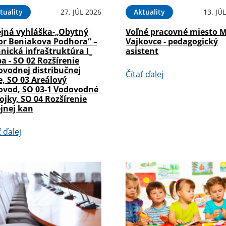
tuality
27. JÚL 2026
Aktuality
13. JÚ
ejná vyhláška-„Obytný
Voľné pracovné miesto 
or Beniakova Podhora“ –
Vajkovce - pedagogický
nická infraštruktúra I_
asistent
a - SO 02 Rozšírenie
ovodnej distribučnej
Čítať ďalej
e, SO 03 Areálový
ovod, SO 03-1 Vodovodné
ojky, SO 04 Rozšírenie
jnej kan
ť ďalej