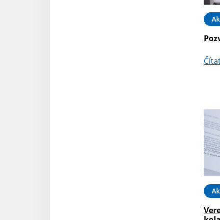
Ak
Poz
Číta
Ak
Vere
kol