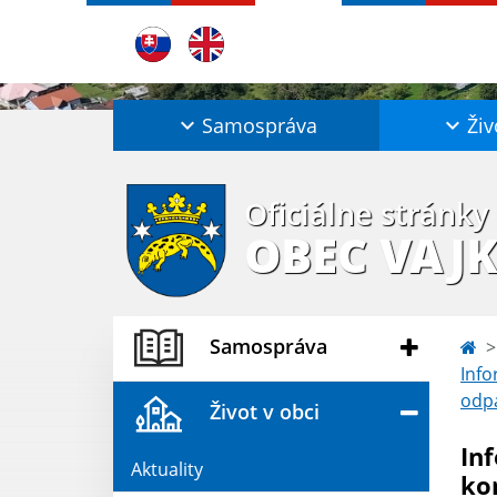
Samospráva
Živ
Oficiálne stránky
OBEC VAJ
Samospráva
Info
odpa
Život v obci
In
Aktuality
ko