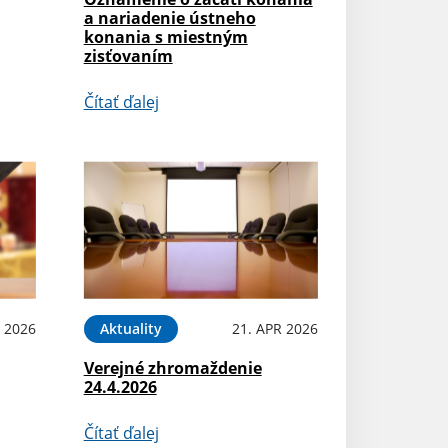
a nariadenie ústneho
konania s miestným
zisťovaním
Čítať ďalej
 2026
Aktuality
21. APR 2026
Verejné zhromaždenie
24.4.2026
Čítať ďalej