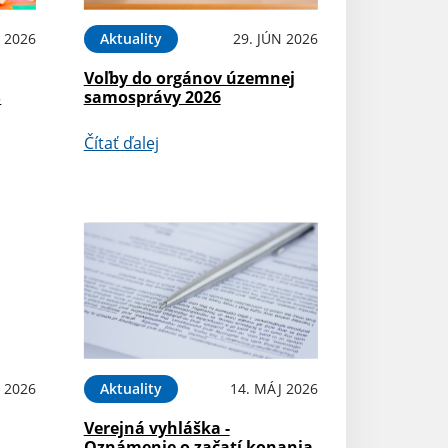
L 2026
Aktuality
29. JÚN 2026
Voľby do orgánov územnej
Š
samosprávy 2026
Čítať ďalej
 2026
Aktuality
14. MÁJ 2026
Verejná vyhláška -
Oznámenie o začatí konania