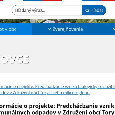
Hľadaný výraz...
Hľadať
ot v obci
Zverejňovanie
KOVCE
rmácie o projekte: Predchádzanie vzniku biologicky rozloži
dov v Združení obcí Torysského mikroregiónu
formácie o projekte: Predchádzanie vznik
munálnych odpadov v Združení obcí Tor