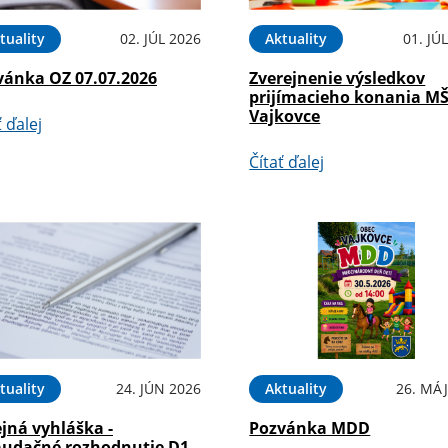
tuality
02. JÚL 2026
Aktuality
01. JÚ
vánka OZ 07.07.2026
Zverejnenie výsledkov
prijímacieho konania M
Vajkovce
ť ďalej
Čítať ďalej
tuality
24. JÚN 2026
Aktuality
26. MÁJ
jná vyhláška -
Pozvánka MDD
audačné rozhodnutie D1