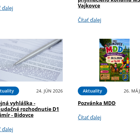
Vajkovce
ť ďalej
Čítať ďalej
tuality
24. JÚN 2026
Aktuality
26. MÁJ
jná vyhláška -
Pozvánka MDD
audačné rozhodnutie D1
mír - Bidovce
Čítať ďalej
ť ďalej