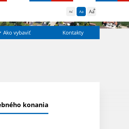
Aa
Aa
Aa
Ako vybaviť
Kontakty
vebného konania