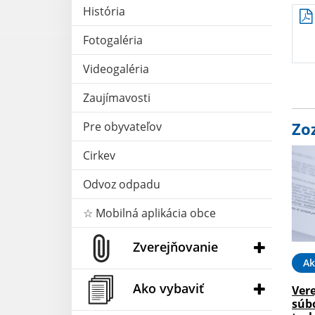
História
Fotogaléria
Videogaléria
Zaujímavosti
Zo
Pre obyvateľov
Cirkev
Odvoz odpadu
☆ Mobilná aplikácia obce
Zverejňovanie
Ak
Ako vybaviť
Ver
súb