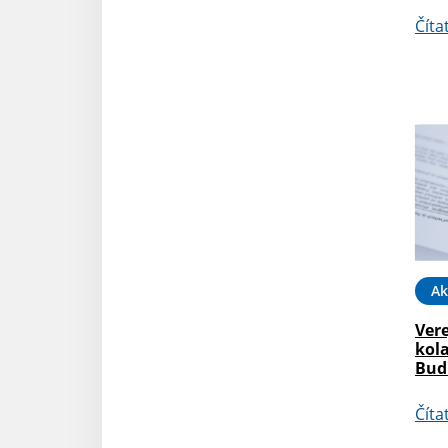
Číta
Ak
Vere
kol
Budi
Číta