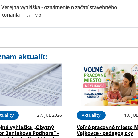
Verejná vyhláška - oznámenie o začatí stavebného
konania
| 1.71 Mb
znam aktualít:
tuality
27. JÚL 2026
Aktuality
13. JÚ
ejná vyhláška-„Obytný
Voľné pracovné miesto 
or Beniakova Podhora“ –
Vajkovce - pedagogický