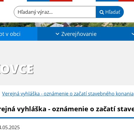
Hľadaný výraz...
Hľadať
ot v obci
Zverejňovanie
KOVCE
Verejná vyhláška - oznámenie o začatí stavebného konania
rejná vyhláška - oznámenie o začatí sta
.05.2025