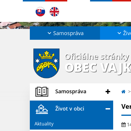
Samospráva
Živ
Oficiálne stránky
OBEC VAJ
Samospráva
Ve
Život v obci
Aktuality
14