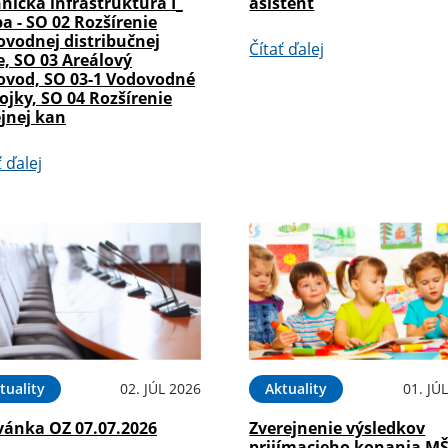
nická infraštruktúra I_
asistent
a - SO 02 Rozšírenie
ovodnej distribučnej
Čítať ďalej
e, SO 03 Areálový
ovod, SO 03-1 Vodovodné
ojky, SO 04 Rozšírenie
jnej kan
ť ďalej
tuality
02. JÚL 2026
Aktuality
01. JÚ
vánka OZ 07.07.2026
Zverejnenie výsledkov
prijímacieho konania M