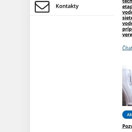
tech
Kontakty
etap
vod
siet
vod
príp
vere
Číta
Ak
Poz