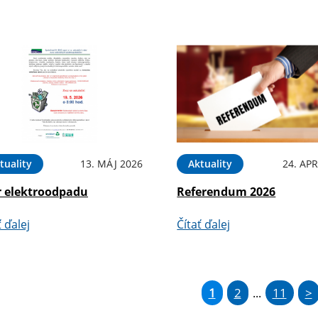
tuality
13. MÁJ 2026
Aktuality
24. APR
r elektroodpadu
Referendum 2026
ť ďalej
Čítať ďalej
1
2
11
>
...