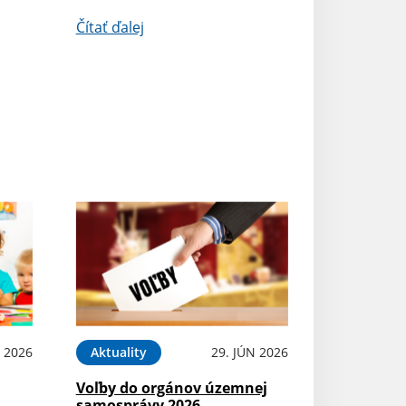
Čítať ďalej
L 2026
Aktuality
29. JÚN 2026
Voľby do orgánov územnej
Š
samosprávy 2026