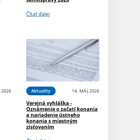
Čítať ďalej
 2026
Aktuality
14. MÁJ 2026
Verejná vyhláška -
Oznámenie o začatí konania
a nariadenie ústneho
konania s miestným
zisťovaním