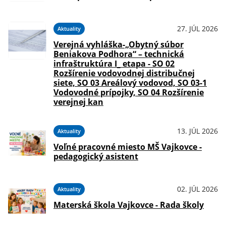
27. JÚL 2026
Aktuality
Verejná vyhláška-„Obytný súbor
Beniakova Podhora“ – technická
infraštruktúra I_ etapa - SO 02
Rozšírenie vodovodnej distribučnej
siete, SO 03 Areálový vodovod, SO 03-1
Vodovodné prípojky, SO 04 Rozšírenie
verejnej kan
13. JÚL 2026
Aktuality
Voľné pracovné miesto MŠ Vajkovce -
pedagogický asistent
02. JÚL 2026
Aktuality
Materská škola Vajkovce - Rada školy