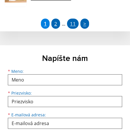
1
2
11
>
...
Napíšte nám
*
Meno:
*
Priezvisko:
*
E-mailová adresa: