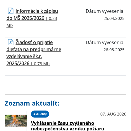
Informácie k zápisu
Dátum vyvesenia:
do MŠ 2025/2026
| 0.23
25.04.2025
Mb
Žiadosť o prijatie
Dátum vyvesenia:
dieťaťa na predprimárne
26.03.2025
vzdelávanie šk.r.
2025/2026
| 0.73 Mb
Zoznam aktualít:
07. AUG 2026
Aktuality
Vyhlásenie času zvýšeného
nebezpečenstva vzniku požiaru