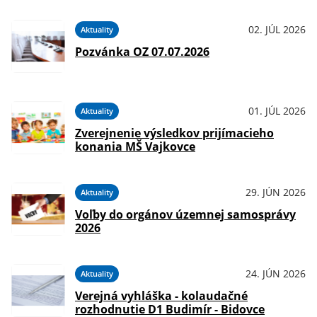
02. JÚL 2026
Aktuality
Pozvánka OZ 07.07.2026
01. JÚL 2026
Aktuality
Zverejnenie výsledkov prijímacieho
konania MŠ Vajkovce
29. JÚN 2026
Aktuality
Voľby do orgánov územnej samosprávy
2026
24. JÚN 2026
Aktuality
Verejná vyhláška - kolaudačné
rozhodnutie D1 Budimír - Bidovce