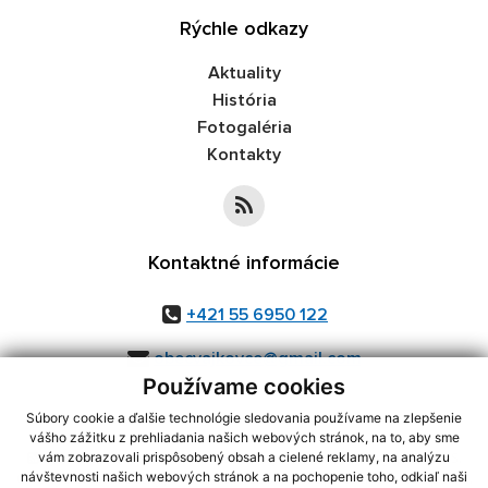
Rýchle odkazy
Aktuality
História
Fotogaléria
Kontakty
Kontaktné informácie
+421 55 6950 122
obecvajkovce@gmail.com
Používame cookies
Súbory cookie a ďalšie technológie sledovania používame na zlepšenie
vášho zážitku z prehliadania našich webových stránok, na to, aby sme
využite možnosť získavania aktuálnych informácií s využitím RSS
,
vám zobrazovali prispôsobený obsah a cielené reklamy, na analýzu
CMS systém (redakčný) systém ECHELON 2,
Mapa stránok
,
web portál
,
návštevnosti našich webových stránok a na pochopenie toho, odkiaľ naši