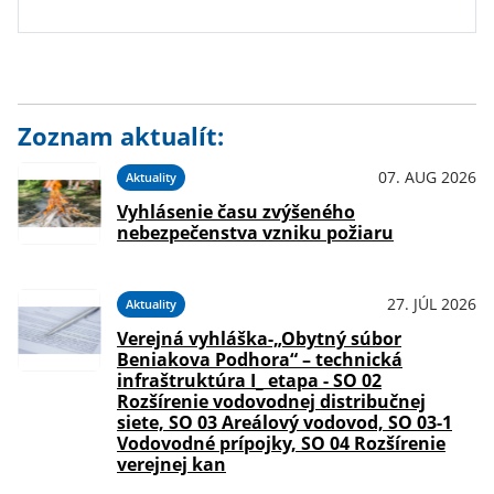
Zoznam aktualít:
07. AUG 2026
Aktuality
Vyhlásenie času zvýšeného
nebezpečenstva vzniku požiaru
27. JÚL 2026
Aktuality
Verejná vyhláška-„Obytný súbor
Beniakova Podhora“ – technická
infraštruktúra I_ etapa - SO 02
Rozšírenie vodovodnej distribučnej
siete, SO 03 Areálový vodovod, SO 03-1
Vodovodné prípojky, SO 04 Rozšírenie
verejnej kan