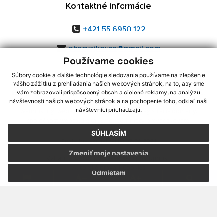
Kontaktné informácie
+421 55 6950 122
obecvajkovce@gmail.com
Používame cookies
Súbory cookie a ďalšie technológie sledovania používame na zlepšenie
vášho zážitku z prehliadania našich webových stránok, na to, aby sme
využite možnosť získavania aktuálnych informácií s využitím RSS
,
vám zobrazovali prispôsobený obsah a cielené reklamy, na analýzu
CMS systém (redakčný) systém ECHELON 2,
Mapa stránok
,
web portál
,
návštevnosti našich webových stránok a na pochopenie toho, odkiaľ naši
návštevníci prichádzajú.
webhosting
,
webex.digital, s.r.o.
,
domény
,
registrácia domény
,
spoločnosť webex.digital, s.r.o.
,
technický prevádzkovateľ
SÚHLASÍM
Posledná aktualizácia:
07.08.2026
Zmeniť moje nastavenia
Vytlačiť stránku
|
Vyhlásenie o prístupnosti
Autorské práva
|
Cookies
Odmietam
webdesign
|