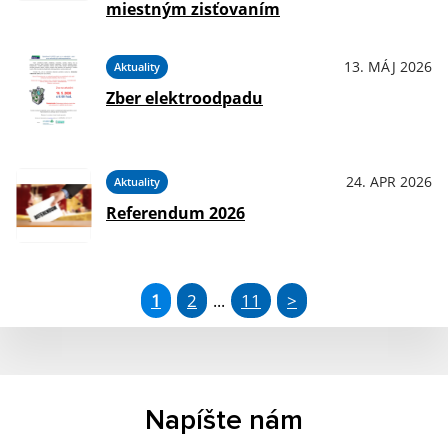
miestným zisťovaním
13. MÁJ 2026
Aktuality
Zber elektroodpadu
24. APR 2026
Aktuality
Referendum 2026
1
2
11
>
...
Napíšte nám