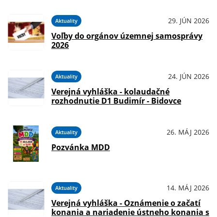
29. JÚN 2026
Aktuality
Voľby do orgánov územnej samosprávy
2026
24. JÚN 2026
Aktuality
Verejná vyhláška - kolaudačné
rozhodnutie D1 Budimír - Bidovce
26. MÁJ 2026
Aktuality
Pozvánka MDD
14. MÁJ 2026
Aktuality
Verejná vyhláška - Oznámenie o začatí
konania a nariadenie ústneho konania s