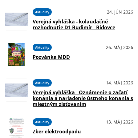
24. JÚN 2026
Aktuality
Verejná vyhláška - kolaudačné
rozhodnutie D1 Budimír - Bidovce
26. MÁJ 2026
Aktuality
Pozvánka MDD
14. MÁJ 2026
Aktuality
Verejná vyhláška - Oznámenie o začatí
konania a nariadenie ústneho konania s
miestným zisťovaním
13. MÁJ 2026
Aktuality
Zber elektroodpadu