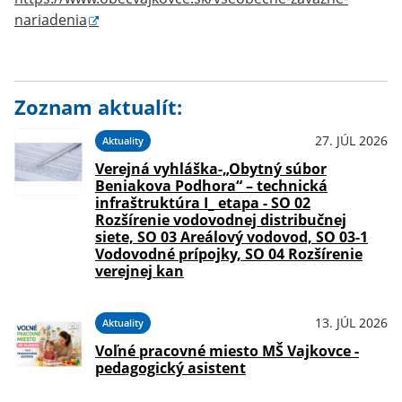
nariadenia
Zoznam aktualít:
27. JÚL 2026
Aktuality
Verejná vyhláška-„Obytný súbor
Beniakova Podhora“ – technická
infraštruktúra I_ etapa - SO 02
Rozšírenie vodovodnej distribučnej
siete, SO 03 Areálový vodovod, SO 03-1
Vodovodné prípojky, SO 04 Rozšírenie
verejnej kan
13. JÚL 2026
Aktuality
Voľné pracovné miesto MŠ Vajkovce -
pedagogický asistent