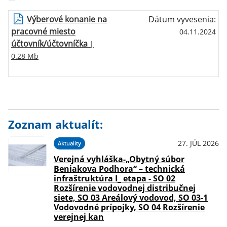
Výberové konanie na
Dátum vyvesenia:
pracovné miesto
04.11.2024
účtovník/účtovníčka
|
0.28 Mb
Zoznam aktualít:
27. JÚL 2026
Aktuality
Verejná vyhláška-„Obytný súbor
Beniakova Podhora“ – technická
infraštruktúra I_ etapa - SO 02
Rozšírenie vodovodnej distribučnej
siete, SO 03 Areálový vodovod, SO 03-1
Vodovodné prípojky, SO 04 Rozšírenie
verejnej kan