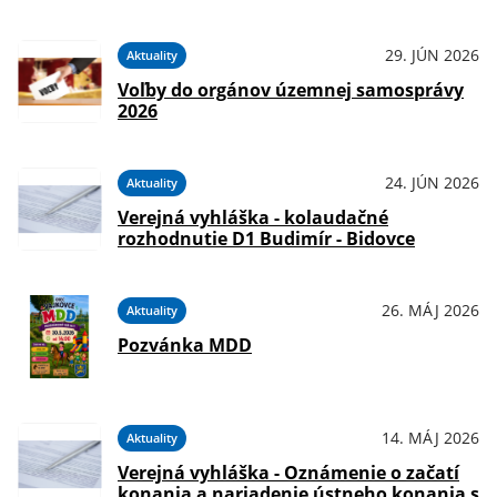
29. JÚN 2026
Aktuality
Voľby do orgánov územnej samosprávy
2026
24. JÚN 2026
Aktuality
Verejná vyhláška - kolaudačné
rozhodnutie D1 Budimír - Bidovce
26. MÁJ 2026
Aktuality
Pozvánka MDD
14. MÁJ 2026
Aktuality
Verejná vyhláška - Oznámenie o začatí
konania a nariadenie ústneho konania s