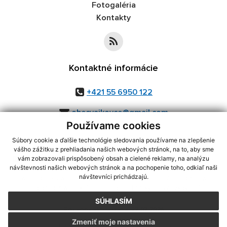
Fotogaléria
Kontakty
Kontaktné informácie
+421 55 6950 122
obecvajkovce@gmail.com
Používame cookies
Súbory cookie a ďalšie technológie sledovania používame na zlepšenie
vášho zážitku z prehliadania našich webových stránok, na to, aby sme
využite možnosť získavania aktuálnych informácií s využitím RSS
,
vám zobrazovali prispôsobený obsah a cielené reklamy, na analýzu
CMS systém (redakčný) systém ECHELON 2,
Mapa stránok
,
web portál
,
návštevnosti našich webových stránok a na pochopenie toho, odkiaľ naši
návštevníci prichádzajú.
webhosting
,
webex.digital, s.r.o.
,
domény
,
registrácia domény
,
spoločnosť webex.digital, s.r.o.
,
technický prevádzkovateľ
SÚHLASÍM
Posledná aktualizácia:
27.07.2026
Zmeniť moje nastavenia