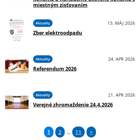
miestným zisťovaním
13. MÁJ 2026
Aktuality
Zber elektroodpadu
24. APR 2026
Aktuality
Referendum 2026
21. APR 2026
Aktuality
Verejné zhromaždenie 24.4.2026
1
2
11
>
...