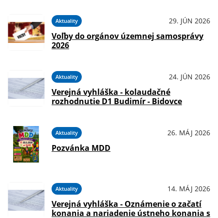
29. JÚN 2026
Aktuality
Voľby do orgánov územnej samosprávy
2026
24. JÚN 2026
Aktuality
Verejná vyhláška - kolaudačné
rozhodnutie D1 Budimír - Bidovce
26. MÁJ 2026
Aktuality
Pozvánka MDD
14. MÁJ 2026
Aktuality
Verejná vyhláška - Oznámenie o začatí
konania a nariadenie ústneho konania s