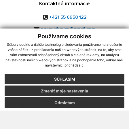
Kontaktné informácie
+421 55 6950 122
obecvajkovce@gmail.com
Používame cookies
Súbory cookie a ďalšie technológie sledovania používame na zlepšenie
vášho zážitku z prehliadania našich webových stránok, na to, aby sme
využite možnosť získavania aktuálnych informácií s využitím RSS
,
vám zobrazovali prispôsobený obsah a cielené reklamy, na analýzu
CMS systém (redakčný) systém ECHELON 2,
Mapa stránok
,
web portál
,
návštevnosti našich webových stránok a na pochopenie toho, odkiaľ naši
návštevníci prichádzajú.
webhosting
,
webex.digital, s.r.o.
,
domény
,
registrácia domény
,
spoločnosť webex.digital, s.r.o.
,
technický prevádzkovateľ
SÚHLASÍM
Posledná aktualizácia:
07.08.2026
Zmeniť moje nastavenia
Vytlačiť stránku
|
Vyhlásenie o prístupnosti
Autorské práva
|
Cookies
Odmietam
webdesign
|