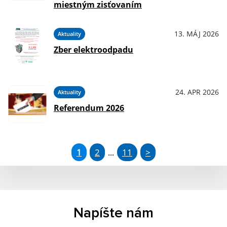
miestným zisťovaním
13. MÁJ 2026
Aktuality
Zber elektroodpadu
24. APR 2026
Aktuality
Referendum 2026
1
2
11
>
...
Napíšte nám