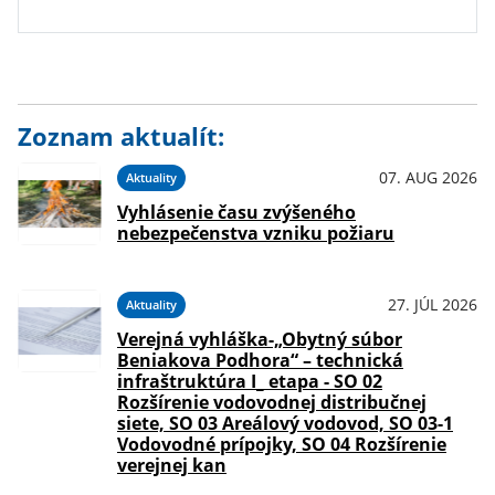
Zoznam aktualít:
07. AUG 2026
Aktuality
Vyhlásenie času zvýšeného
nebezpečenstva vzniku požiaru
27. JÚL 2026
Aktuality
Verejná vyhláška-„Obytný súbor
Beniakova Podhora“ – technická
infraštruktúra I_ etapa - SO 02
Rozšírenie vodovodnej distribučnej
siete, SO 03 Areálový vodovod, SO 03-1
Vodovodné prípojky, SO 04 Rozšírenie
verejnej kan