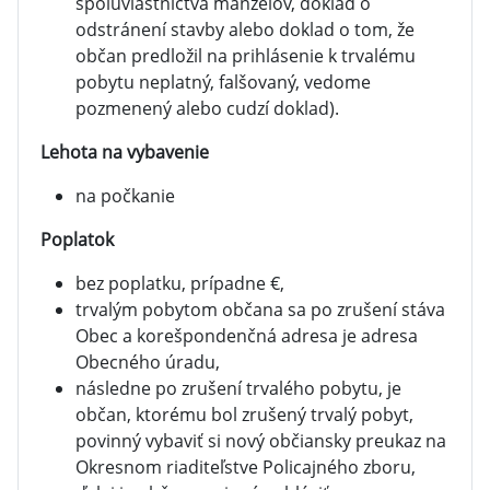
spoluvlastníctva manželov, doklad o
odstránení stavby alebo doklad o tom, že
občan predložil na prihlásenie k trvalému
pobytu neplatný, falšovaný, vedome
pozmenený alebo cudzí doklad).
Lehota na vybavenie
na počkanie
Poplatok
bez poplatku, prípadne €,
trvalým pobytom občana sa po zrušení stáva
Obec a korešpondenčná adresa je adresa
Obecného úradu,
následne po zrušení trvalého pobytu, je
občan, ktorému bol zrušený trvalý pobyt,
povinný vybaviť si nový občiansky preukaz na
Okresnom riaditeľstve Policajného zboru,