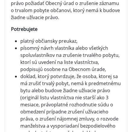
právo požiadať Obecný úrad o zrušenie záznamu
o trvalom pobyte občanovi, ktorý nemá k budove
žiadne užívacie právo.
Potrebujete
platný občiansky preukaz,
písomný návrh vlastníka alebo všetkých
spoluvlastníkov na zrušenie trvalého pobytu,
ktorí sú uvedení na liste vlastníctva,
podpisujú osobne na Obecnom úrade,
doklad, ktorý potvrdzuje, že osoba, ktorej sa
má zrušiť trvalý pobyt, nemá k predmetnému
bytu alebo budove žiadne užívacie právo
(originál listu vlastníctva nie starší ako 3
mesiace, právoplatné rozhodnutie súdu o
obmedzení prípadne zrušení užívacieho
práva, o zrušení nájomnej zmluvy, o rozvode
manželstva a vysporiadaní bezpodielového