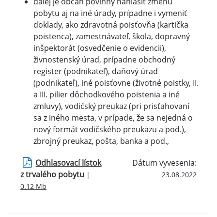
ďalej je občan povinný nahlásiť zmenu
pobytu aj na iné úrady, prípadne i vymeniť
doklady, ako zdravotná poisťovňa (kartička
poistenca), zamestnávateľ, škola, dopravný
inšpektorát (osvedčenie o evidencii),
živnostenský úrad, prípadne obchodný
register (podnikateľ), daňový úrad
(podnikateľ), iné poisťovne (životné poistky, II.
a III. pilier dôchodkového poistenia a iné
zmluvy), vodičský preukaz (pri prisťahovaní
sa z iného mesta, v prípade, že sa nejedná o
nový formát vodičského preukazu a pod.),
zbrojný preukaz, pošta, banka a pod.,
Odhlasovací lístok
Dátum vyvesenia:
z trvalého pobytu
|
23.08.2022
0.12 Mb