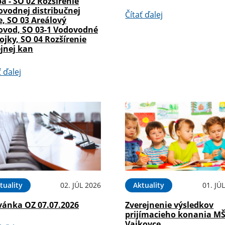
a - SO 02 Rozšírenie
ovodnej distribučnej
Čítať ďalej
e, SO 03 Areálový
ovod, SO 03-1 Vodovodné
ojky, SO 04 Rozšírenie
jnej kan
ť ďalej
tuality
02. JÚL 2026
Aktuality
01. JÚ
vánka OZ 07.07.2026
Zverejnenie výsledkov
prijímacieho konania M
Vajkovce