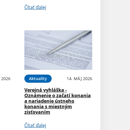
Čítať ďalej
 2026
Aktuality
14. MÁJ 2026
Verejná vyhláška -
Oznámenie o začatí konania
a nariadenie ústneho
konania s miestným
zisťovaním
Čítať ďalej