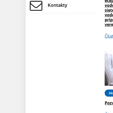
etap
Kontakty
vod
siet
vod
príp
vere
Číta
Ak
Poz