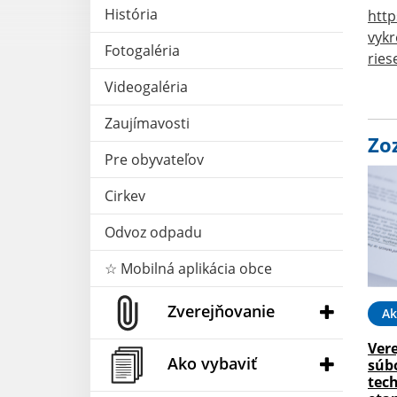
História
http
vykr
Fotogaléria
ries
Videogaléria
Zaujímavosti
Zo
Pre obyvateľov
Cirkev
Odvoz odpadu
☆ Mobilná aplikácia obce
Zverejňovanie
Ak
Ver
Ako vybaviť
súb
tech