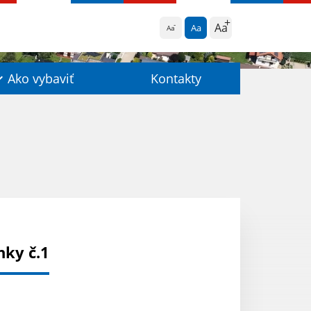
Aa
Aa
Aa
Ako vybaviť
Kontakty
nky č.1