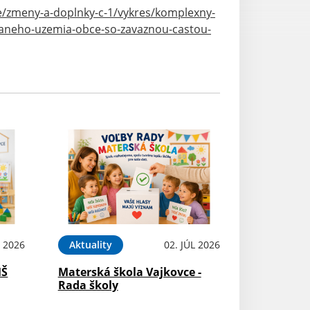
e/zmeny-a-doplnky-c-1/vykres/komplexny-
avaneho-uzemia-obce-so-zavaznou-castou-
L 2026
Aktuality
02. JÚL 2026
MŠ
Materská škola Vajkovce -
Rada školy