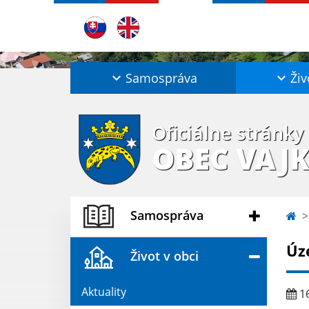
Samospráva
Živ
Oficiálne stránky
OBEC VAJ
Samospráva
Úz
Život v obci
Aktuality
16