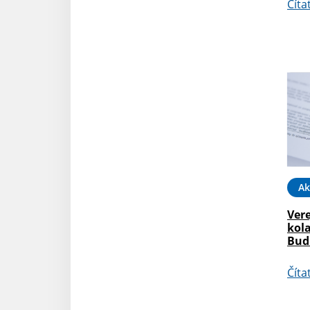
Číta
Ak
Vere
kol
Budi
Číta