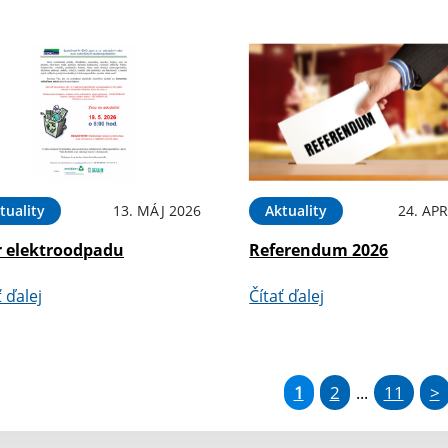
tuality
13. MÁJ 2026
Aktuality
24. APR
r elektroodpadu
Referendum 2026
ť ďalej
Čítať ďalej
1
2
11
>
...