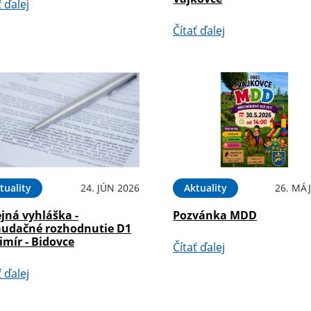
ť ďalej
Čítať ďalej
tuality
24. JÚN 2026
Aktuality
26. MÁJ
jná vyhláška -
Pozvánka MDD
audačné rozhodnutie D1
mír - Bidovce
Čítať ďalej
ť ďalej