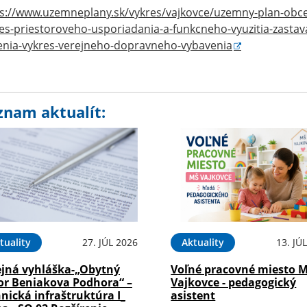
s://www.uzemneplany.sk/vykres/vajkovce/uzemny-plan-obc
es-priestoroveho-usporiadania-a-funkcneho-vyuzitia-zast
enia-vykres-verejneho-dopravneho-vybavenia
znam aktualít:
tuality
27. JÚL 2026
Aktuality
13. JÚ
ejná vyhláška-„Obytný
Voľné pracovné miesto 
or Beniakova Podhora“ –
Vajkovce - pedagogický
nická infraštruktúra I_
asistent