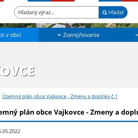
Hľadaný výraz...
Hľadať
ot v obci
Zverejňovanie
KOVCE
Územný plán obce Vajkovce - Zmeny a doplnky č.1
emný plán obce Vajkovce - Zmeny a dopl
.05.2022