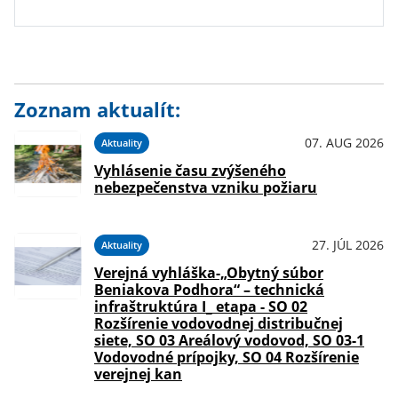
Zoznam aktualít:
07. AUG 2026
Aktuality
Vyhlásenie času zvýšeného
nebezpečenstva vzniku požiaru
27. JÚL 2026
Aktuality
Verejná vyhláška-„Obytný súbor
Beniakova Podhora“ – technická
infraštruktúra I_ etapa - SO 02
Rozšírenie vodovodnej distribučnej
siete, SO 03 Areálový vodovod, SO 03-1
Vodovodné prípojky, SO 04 Rozšírenie
verejnej kan