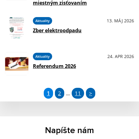
miestným zisťovaním
13. MÁJ 2026
Aktuality
Zber elektroodpadu
24. APR 2026
Aktuality
Referendum 2026
1
2
11
>
...
Napíšte nám