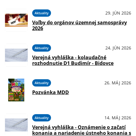
29. JÚN 2026
Aktuality
Voľby do orgánov územnej samosprávy
2026
24. JÚN 2026
Aktuality
Verejná vyhláška - kolaudačné
rozhodnutie D1 Budimír - Bidovce
26. MÁJ 2026
Aktuality
Pozvánka MDD
14. MÁJ 2026
Aktuality
Verejná vyhláška - Oznámenie o začatí
konania a nariadenie ústneho konania s