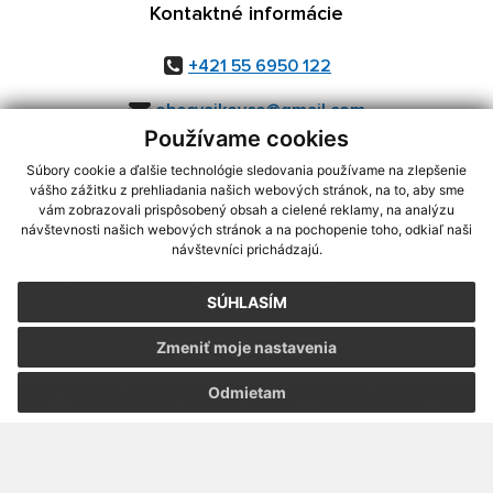
Kontaktné informácie
+421 55 6950 122
obecvajkovce@gmail.com
Používame cookies
Súbory cookie a ďalšie technológie sledovania používame na zlepšenie
vášho zážitku z prehliadania našich webových stránok, na to, aby sme
využite možnosť získavania aktuálnych informácií s využitím RSS
,
vám zobrazovali prispôsobený obsah a cielené reklamy, na analýzu
CMS systém (redakčný) systém ECHELON 2,
Mapa stránok
,
web portál
,
návštevnosti našich webových stránok a na pochopenie toho, odkiaľ naši
návštevníci prichádzajú.
webhosting
,
webex.digital, s.r.o.
,
domény
,
registrácia domény
,
spoločnosť webex.digital, s.r.o.
,
technický prevádzkovateľ
SÚHLASÍM
Posledná aktualizácia:
07.08.2026
Zmeniť moje nastavenia
Vytlačiť stránku
|
Vyhlásenie o prístupnosti
Autorské práva
|
Cookies
Odmietam
webdesign
|