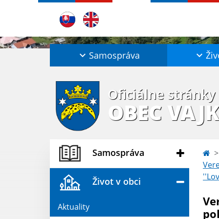
Samospráva
Živ
Oficiálne stránky
OBEC VAJ
Samospráva
Vere
''Lo
Život v obci
Ve
Aktuality
po