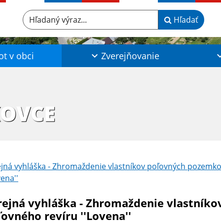
Hľadaný výraz...
Hľadať
ot v obci
Zverejňovanie
KOVCE
jná vyhláška - Zhromaždenie vlastníkov poľovných pozemko
vena''
rejná vyhláška - Zhromaždenie vlastník
ľovného revíru ''Lovena''