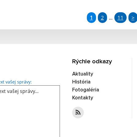
1
2
11
>
...
Rýchle odkazy
Aktuality
xt vašej správy:
História
Fotogaléria
Kontakty