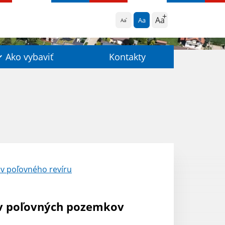
Aa
Aa
Aa
Ako vybaviť
Kontakty
v poľovného revíru
ov poľovných pozemkov