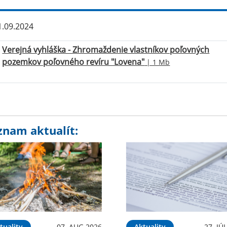
.09.2024
Verejná vyhláška - Zhromaždenie vlastníkov poľovných
pozemkov poľovného revíru "Lovena"
| 1 Mb
znam aktualít:
tuality
07. AUG 2026
Aktuality
27. JÚ