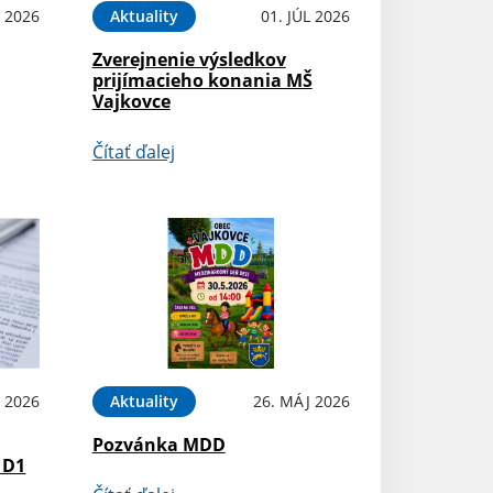
L 2026
Aktuality
01. JÚL 2026
Zverejnenie výsledkov
prijímacieho konania MŠ
Vajkovce
Čítať ďalej
N 2026
Aktuality
26. MÁJ 2026
Pozvánka MDD
 D1