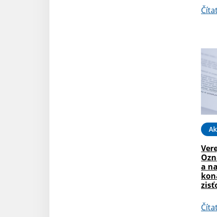
Číta
Ak
Vere
Ozn
a n
kon
zis
Číta