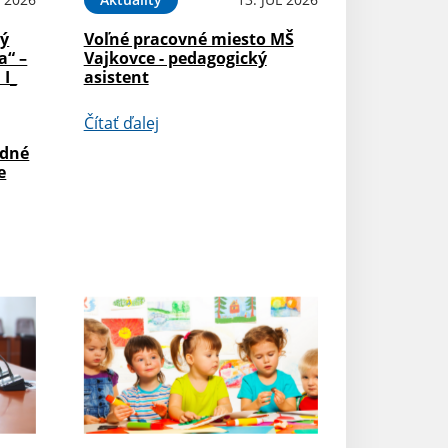
ný
Voľné pracovné miesto MŠ
a“ –
Vajkovce - pedagogický
 I_
asistent
Čítať ďalej
odné
e