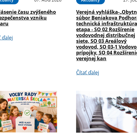
lásenie času zvýšeného
Verejná vyhláška-„Obyt
ezpečenstva vzniku
súbor Beniakova Podhor
iaru
technická infraštruktúra
etapa - SO 02 Rozšírenie
vodovodnej distribučnej
ť ďalej
siete, SO 03 Areálový
vodovod, SO 03-1 Vodov
prípojky, SO 04 Rozšíreni
verejnej kan
Čítať ďalej