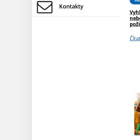
Kontakty
Vyh
neb
pož
Číta