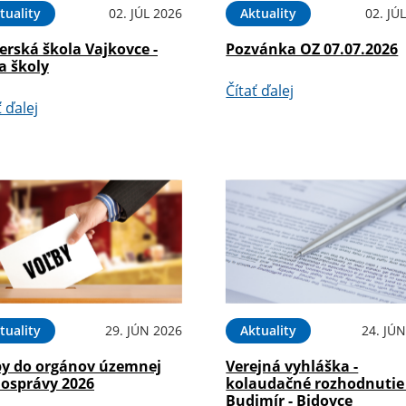
tuality
02. JÚL 2026
Aktuality
02. JÚ
erská škola Vajkovce -
Pozvánka OZ 07.07.2026
a školy
Čítať ďalej
ť ďalej
tuality
29. JÚN 2026
Aktuality
24. JÚ
by do orgánov územnej
Verejná vyhláška -
osprávy 2026
kolaudačné rozhodnutie
Budimír - Bidovce