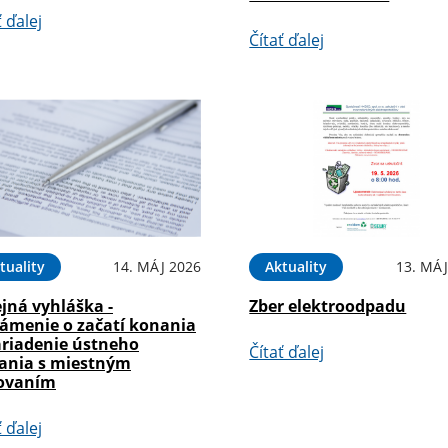
ť ďalej
Čítať ďalej
tuality
14. MÁJ 2026
Aktuality
13. MÁJ
jná vyhláška -
Zber elektroodpadu
ámenie o začatí konania
ariadenie ústneho
Čítať ďalej
ania s miestným
ťovaním
ť ďalej