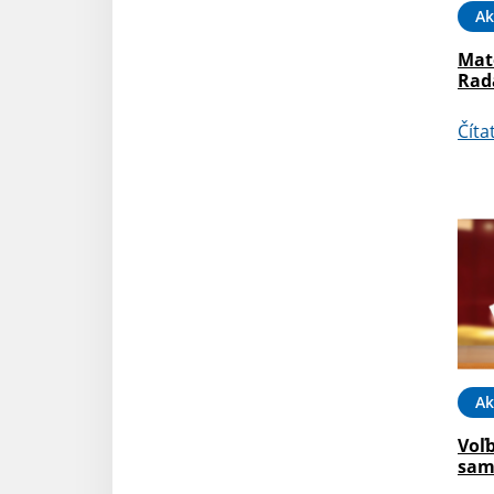
Ak
Mat
Rad
Číta
Ak
Voľ
sam